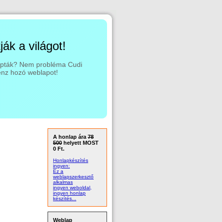
ák a világot!
lopták? Nem probléma Cudi
énz hozó weblapot!
A honlap ára
78
500
helyett MOST
0 Ft.
Honlapkészítés
ingyen:
Ez a
weblapszerkesztő
alkalmas
ingyen weboldal,
ingyen honlap
készítés...
Weblap