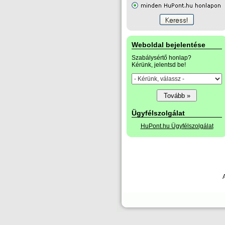
Weboldal bejelentése
Szabálysértő honlap?
Kérünk, jelentsd be!
Ügyfélszolgálat
HuPont.hu Ügyfélszolgálat