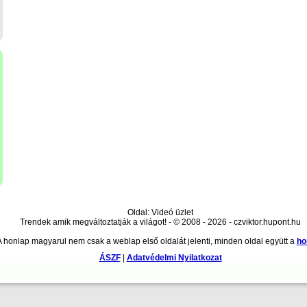
Oldal: Videó üzlet
Trendek amik megváltoztatják a világot! - © 2008 - 2026 - czviktor.hupont.hu
A honlap magyarul nem csak a weblap első oldalát jelenti, minden oldal együtt a
ho
ÁSZF
|
Adatvédelmi Nyilatkozat