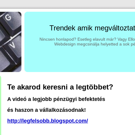
Trendek amik megváltoztatj
Nincsen honlapod? Esetleg elavult már? Vagy El
Webdesign megcsinálja helyetted a sok p
Te akarod keresni a legtöbbet?
A videó a legjobb pénzügyi befektetés
és haszon a vállalkozásodnak!
http://legfelsobb.blogspot.com/