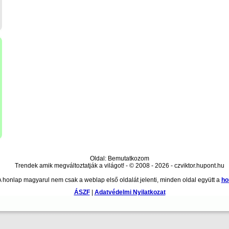
Oldal: Bemutatkozom
Trendek amik megváltoztatják a világot! - © 2008 - 2026 - czviktor.hupont.hu
A honlap magyarul nem csak a weblap első oldalát jelenti, minden oldal együtt a
ho
ÁSZF
|
Adatvédelmi Nyilatkozat