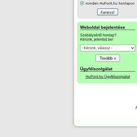
Weboldal bejelentése
Szabálysértő honlap?
Kérünk, jelentsd be!
Ügyfélszolgálat
HuPont.hu Ügyfélszolgálat