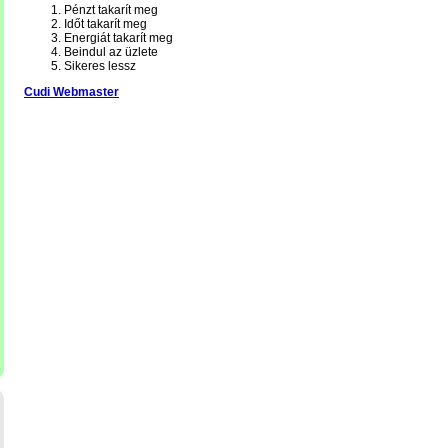
Pénzt takarít meg
Időt takarít meg
Energiát takarít meg
Beindul az üzlete
Sikeres lessz
Cudi Webmaster