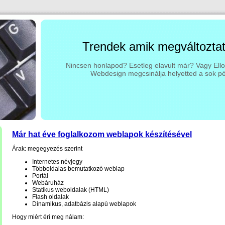
Trendek amik megváltoztatj
Nincsen honlapod? Esetleg elavult már? Vagy El
Webdesign megcsinálja helyetted a sok p
Már hat éve foglalkozom weblapok készítésével
Árak: megegyezés szerint
Internetes névjegy
Többoldalas bemutatkozó weblap
Portál
Webáruház
Statikus weboldalak (HTML)
Flash oldalak
Dinamikus, adatbázis alapú weblapok
Hogy miért éri meg nálam: