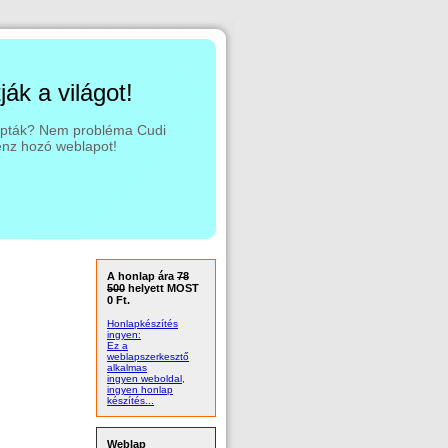
ák a világot!
lopták? Nem probléma Cudi
énz hozó weblapot!
A honlap ára
78
500
helyett MOST
0 Ft.
Honlapkészítés
ingyen:
Ez a
weblapszerkesztő
alkalmas
ingyen weboldal,
ingyen honlap
készítés...
Weblap